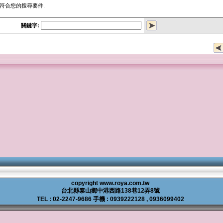
品符合您的搜尋要件.
關鍵字:
copyright
www.roya.com.tw
台北縣泰山鄉中港西路138巷12弄8號
TEL : 02-2247-9686 手機 : 0939222128 , 0936099402