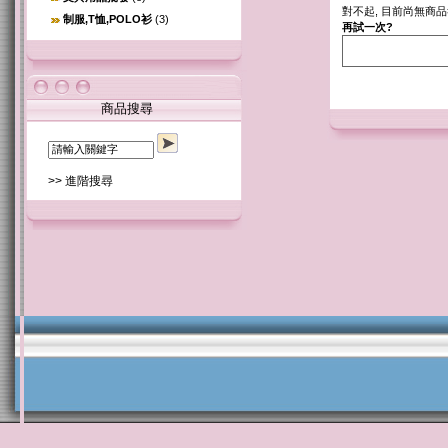
對不起, 目前尚無商
制服,T恤,POLO衫
(3)
再試一次?
商品搜尋
>> 進階搜尋