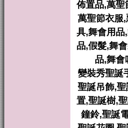
佈置品,萬聖
萬聖節衣服,
具,舞會用品
品,假髮,舞
品,舞會
變裝秀聖誕手
聖誕吊飾,聖
置,聖誕樹,
鐘鈴,聖誕電