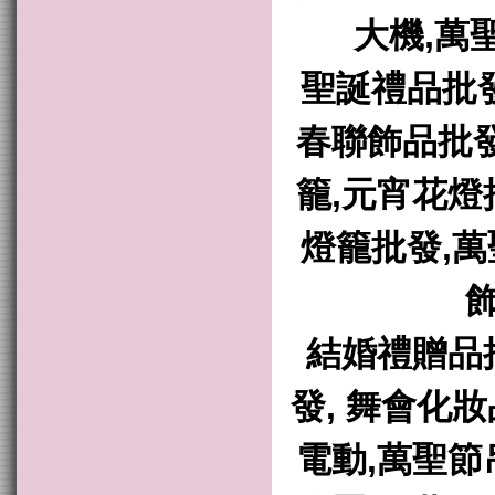
大機,萬
聖誕禮品批發
春聯飾品批發
籠,元宵花燈
燈籠批發,萬
飾
結婚禮贈品
發, 舞會化
電動,萬聖節