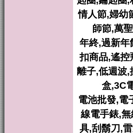
匙圈,鑰匙圈,
情人節,婦幼
師節,萬聖
年終,過新年
扣商品,遙控
離子,低週波,
盒,3C
電池批發,電
線電手錶,無
具,刮鬍刀,