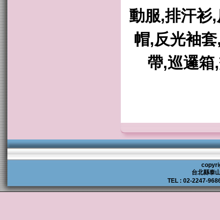
動服,排汗衫
帽,反光袖套
帶,巡邏箱
copyri
台北縣泰山
TEL : 02-2247-968