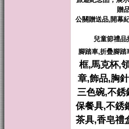
贈品
公關贈送品,開幕紀
兒童節禮品
腳踏車,折疊腳踏
框,馬克杯,
章,飾品,胸針
三色碗,不銹
保餐具,不銹
茶具,香皂禮