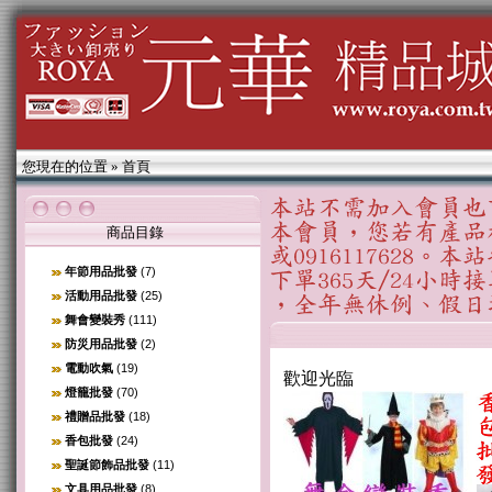
您現在的位置
»
首頁
商品目錄
年節用品批發
(7)
活動用品批發
(25)
舞會變裝秀
(111)
防災用品批發
(2)
電動吹氣
(19)
歡迎光臨
燈籠批發
(70)
禮贈品批發
(18)
香包批發
(24)
聖誕節飾品批發
(11)
文具用品批發
(8)