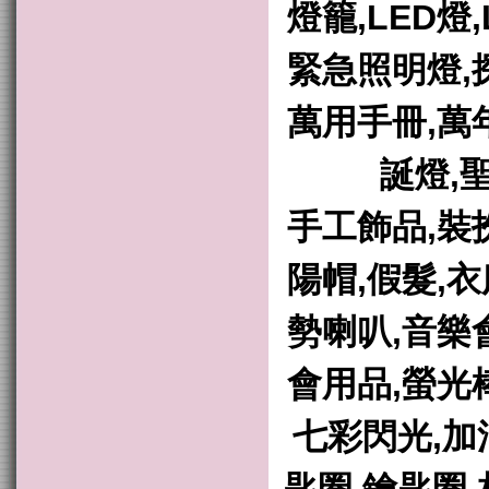
燈籠,LED燈
緊急照明燈,
萬用手冊,萬
誕燈,
手工飾品,裝
陽帽,假髮,
勢喇叭,音樂
會用品,螢光
七彩閃光,加