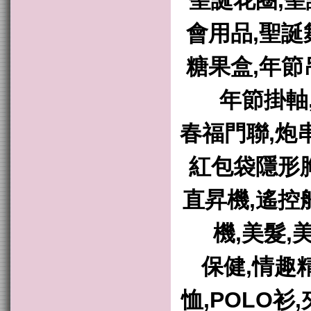
聖誕花圈,聖
會用品,聖誕
糖果盒,年節
年節掛軸
春福門聯,炮串
紅包袋隱形胸
直昇機,遙控
機,美髮,
保健,情趣
恤,POLO衫