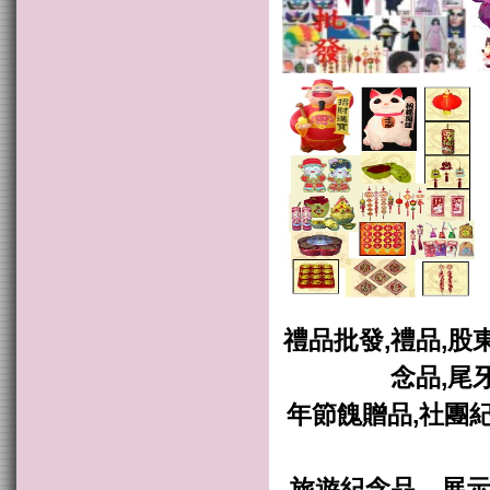
禮品批發,禮品,股
念品,尾
年節餽贈品,社團紀
旅遊紀念品，展示