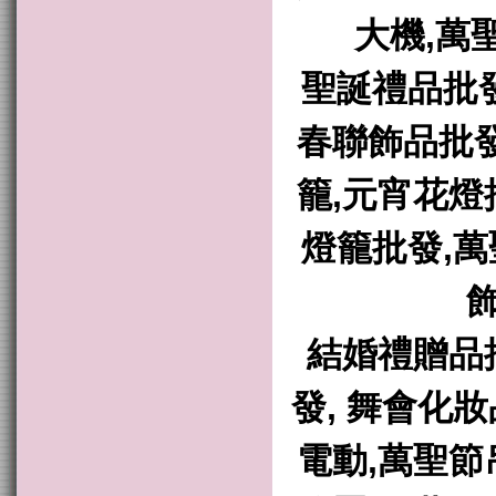
大機,萬
聖誕禮品批發
春聯飾品批發
籠,元宵花燈
燈籠批發,萬
飾
結婚禮贈品
發, 舞會化
電動,萬聖節