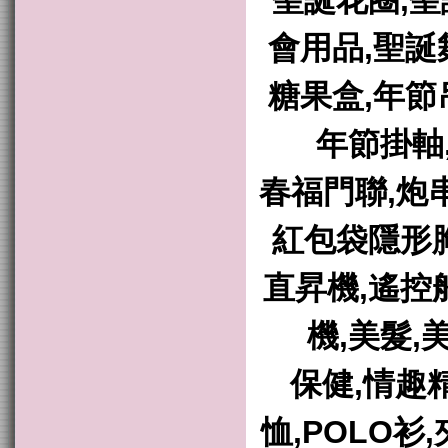
聖誕花圈,聖
會用品,聖誕
糖果盒,年節
年節掛軸
春福門聯,炮串
紅包袋隱形胸
直昇機,遙控
機,美髮,
保健,情趣
恤,POLO衫