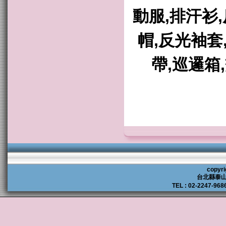
動服,排汗衫
帽,反光袖套
帶,巡邏箱
copyri
台北縣泰山
TEL : 02-2247-968