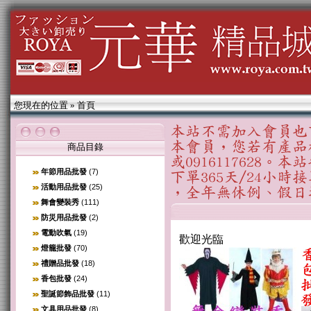
您現在的位置
»
首頁
商品目錄
年節用品批發
(7)
活動用品批發
(25)
舞會變裝秀
(111)
防災用品批發
(2)
電動吹氣
(19)
歡迎光臨
燈籠批發
(70)
禮贈品批發
(18)
香包批發
(24)
聖誕節飾品批發
(11)
文具用品批發
(8)