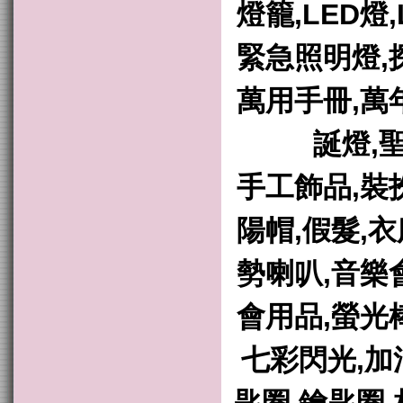
燈籠,LED燈
緊急照明燈,
萬用手冊,萬
誕燈,
手工飾品,裝
陽帽,假髮,
勢喇叭,音樂
會用品,螢光
七彩閃光,加