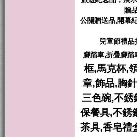
贈品
公關贈送品,開幕紀
兒童節禮品
腳踏車,折疊腳踏
框,馬克杯,
章,飾品,胸針
三色碗,不銹
保餐具,不銹
茶具,香皂禮