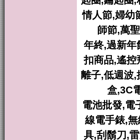
匙圈,鑰匙圈,
情人節,婦幼
師節,萬聖
年終,過新年
扣商品,遙控
離子,低週波,
盒,3C
電池批發,電
線電手錶,無
具,刮鬍刀,