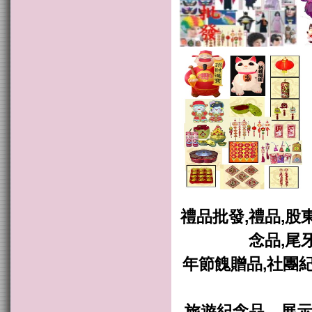
禮品批發,禮品,股
念品,尾
年節餽贈品,社團紀
旅遊紀念品，展示