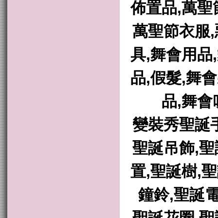
佈置品,萬聖
萬聖節衣服,
具,舞會用品
品,假髮,舞
品,舞會
變裝秀聖誕手
聖誕吊飾,聖
置,聖誕樹,
鐘鈴,聖誕電