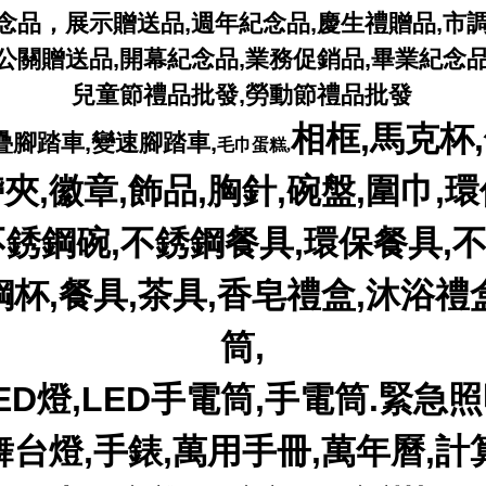
念品，展示贈送品,週年紀念品,慶生禮贈品,市
公關贈送品,開幕紀念品,業務促銷品,畢業紀念
兒童節禮品批發,勞動節禮品批發
相框,馬克杯,
疊腳踏車,變速腳踏車,
毛巾蛋糕
,
夾,徽章,飾品,胸針,碗盤,圍巾,環
不銹鋼碗,不銹鋼餐具,環保餐具,
鋼杯,餐具,茶具,香皂禮盒,沐浴禮
筒,
ED燈,LED手電筒,手電筒.緊急
舞台燈,手錶,萬用手冊,萬年曆,計