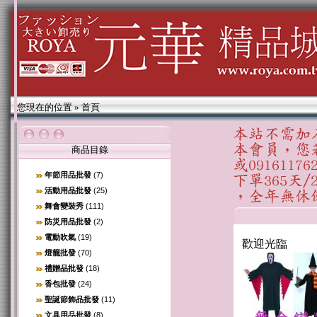
您現在的位置
»
首頁
商品目錄
年節用品批發
(7)
活動用品批發
(25)
舞會變裝秀
(111)
防災用品批發
(2)
電動吹氣
(19)
歡迎光臨
燈籠批發
(70)
禮贈品批發
(18)
香包批發
(24)
聖誕節飾品批發
(11)
文具用品批發
(8)