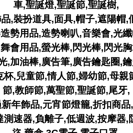
車,聖誕燈,聖誕節,聖誕樹,
品,裝扮道具,面具,帽子,遮陽帽,
舉造勢用品,造勢喇叭,音樂會,光纖
,舞會用品,螢光棒,閃光棒,閃光胸
光,加油棒,廣告筆,廣告鑰匙圈,鑰
克杯,兒童節,情人節,婦幼節,母親
節,教師節,萬聖節,聖誕節,尾牙,
過新年飾品,元宵節燈籠,折扣商品
達測速器,負離子,低週波,按摩器,