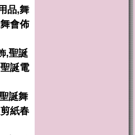
用品,舞
,舞會佈
飾,聖誕
,聖誕電
,聖誕舞
節剪紙春