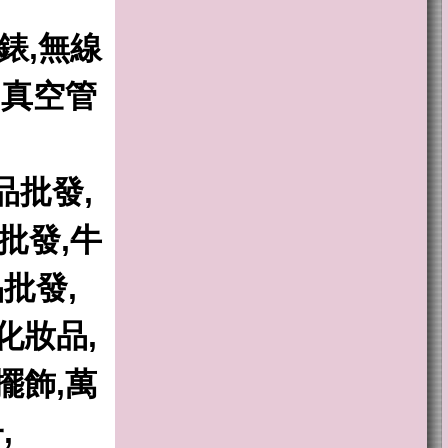
錶,無線
,真空管
品批發,
批發,牛
批發,
化妝品,
擺飾,萬
,