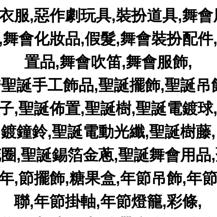
衣服,惡作劇玩具,裝扮道具,舞會
,舞會化妝品,假髮,舞會裝扮配件
置品,舞會吹笛,舞會服飾,
聖誕手工飾品,聖誕擺飾,聖誕吊
子,聖誕佈置,聖誕樹,聖誕電鍍球
鍍鐘鈴,聖誕電動光纖,聖誕樹藤,
圈,聖誕錫箔金蔥,聖誕舞會用品
年,節擺飾,糖果盒,年節吊飾,年
聯,年節掛軸,年節燈籠,彩條,