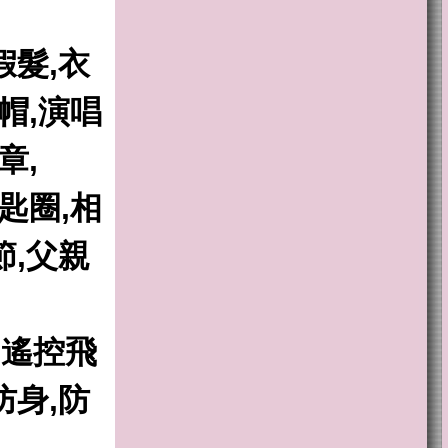
假髮,衣
帽,演唱
章,
匙圈,相
節,父親
,遙控飛
防身,防