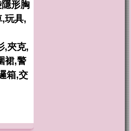
袋隱形胸
,玩具,
,夾克,
圍裙,警
邏箱,交