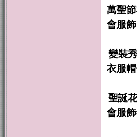
萬聖節
會服飾
變裝秀
衣服帽
聖誕花
會服飾