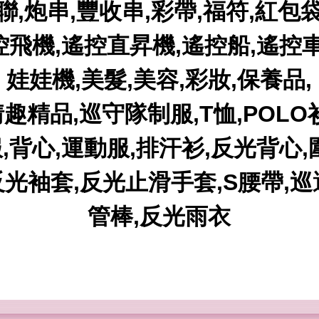
聯,炮串,豐收串,彩帶,福符,紅包
控飛機,遙控直昇機,遙控船,遙控車
娃娃機,美髮,美容,彩妝,保養品,
趣精品,巡守隊制服,T恤,POLO衫
,背心,運動服,排汗衫,反光背心,
反光袖套,反光止滑手套,S腰帶,巡
管棒,反光雨衣