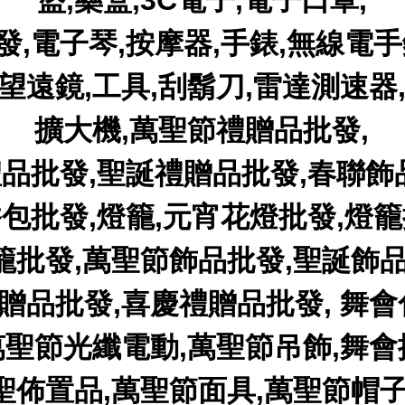
盜,藥盒,3C電子,電子口罩,
發,電子琴,按摩器,手錶,無線電手
望遠鏡,工具,刮鬍刀,雷達測速器
擴大機,萬聖節禮贈品批發,
品批發,聖誕禮贈品批發,春聯飾
香包批發,燈籠,元宵花燈批發,燈籠
籠批發,萬聖節飾品批發,聖誕飾品
贈品批發,喜慶禮贈品批發, 舞會
萬聖節光纖電動,萬聖節吊飾,舞會
聖佈置品,萬聖節面具,萬聖節帽子