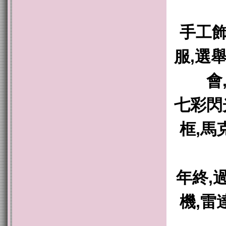
手工飾
服,選
會
七彩閃
框,馬
年終,
機,雷