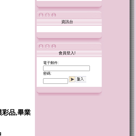
資訊台
會員登入!
電子郵件:
密碼:
摸彩品,畢業
品