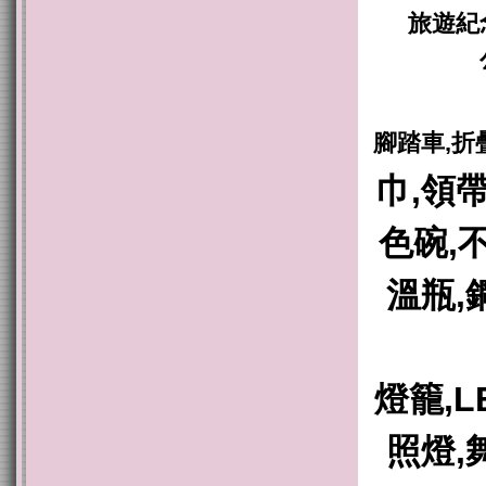
旅遊紀
腳踏車,折
巾,領帶
色碗,
溫瓶,
燈籠,L
照燈,