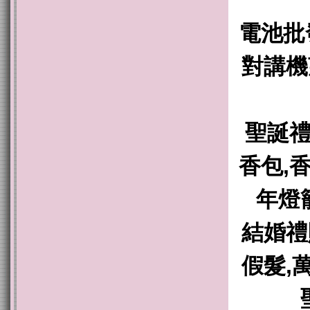
電池批
對講機
聖誕禮
香包,
年燈
結婚禮
假髮,