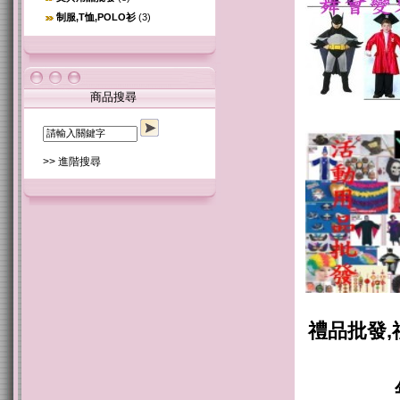
制服,T恤,POLO衫
(3)
商品搜尋
>> 進階搜尋
禮品批發,