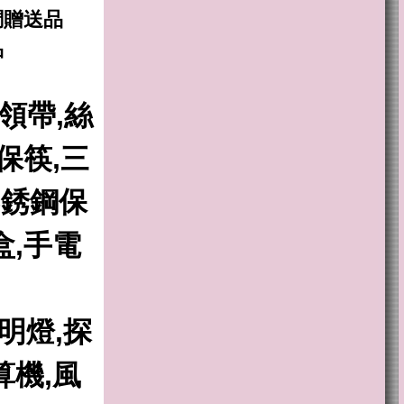
調贈送品
品
領帶,絲
保筷,三
不銹鋼保
盒,手電
照明燈,探
算機,風