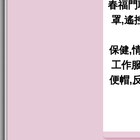
春福門
罩,遙
保健,情
工作服
便帽,