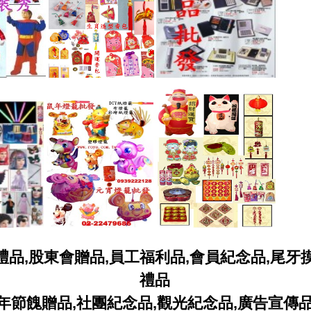
禮品,股東會贈品,員工福利品,會員紀念品,尾牙
禮品
年節餽贈品,社團紀念品,觀光紀念品,廣告宣傳